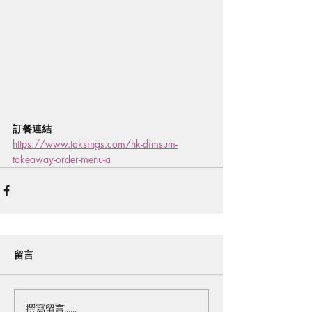
訂餐連結
https://www.taksings.com/hk-dimsum-
takeaway-order-menu-a
留言
撰寫留言......