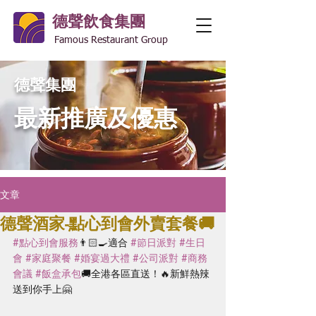
德聲飲食集團
Famous Restaurant Group
德聲集團
​最新推廣及優惠
文章
德聲酒家-點心到會外賣套餐🚚
#點心到會服務
👨🏻‍🍳適合 
#節日派對
#生日
會
#家庭聚餐
#婚宴過大禮
#公司派對
#商務
會議
#飯盒承包
🚚
全
港各區直送！
🔥
新鮮熱辣
送到你手上
🤗