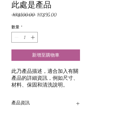
此處是產品
一
促
 HK$100.00 
HK$95.00
般
銷
價
價
數量
*
格
格
新增至購物車
此乃產品描述，適合加入有關
產品的詳細資訊，例如尺寸、
材料、保固和清洗說明。
產品資訊
這是產品詳情，適合加入有關產品的更
退貨與退款政策
多資訊，例如尺寸、材料、保固和清洗