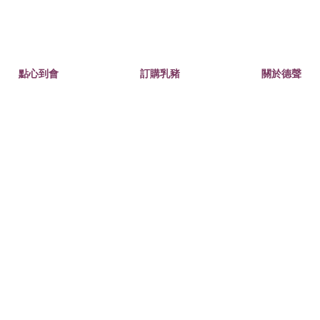
點心到會
訂購乳豬
關於德聲